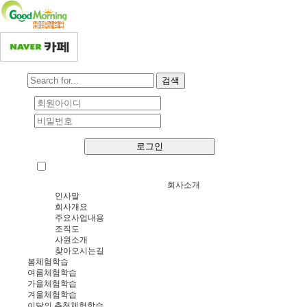
검색
로그인
회원가입
회원정보 찾기
자동로그인
회사소개
인사말
회사개요
주요사업내용
조직도
사원소개
찾아오시는길
봄체험학습
여름체험학습
가을체험학습
겨울체험학습
이달의 추천체험학습