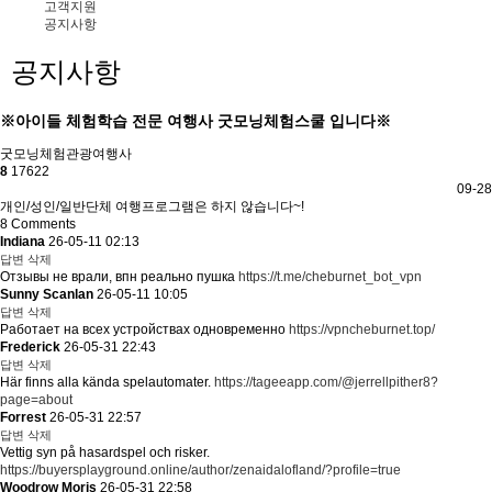
고객지원
공지사항
공지사항
※아이들 체험학습 전문 여행사 굿모닝체험스쿨 입니다※
굿모닝체험관광여행사
8
17622
09-28
개인/성인/일반단체 여행프로그램은 하지 않습니다~!
8
Comments
Indiana
26-05-11 02:13
답변
삭제
Отзывы не врали, впн реально пушка
https://t.me/cheburnet_bot_vpn
Sunny Scanlan
26-05-11 10:05
답변
삭제
Работает на всех устройствах одновременно
https://vpncheburnet.top/
Frederick
26-05-31 22:43
답변
삭제
Här finns alla kända spelautomater.
https://tageeapp.com/@jerrellpither8?
page=about
Forrest
26-05-31 22:57
답변
삭제
Vettig syn på hasardspel och risker.
https://buyersplayground.online/author/zenaidalofland/?profile=true
Woodrow Moris
26-05-31 22:58