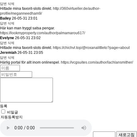
답변
삭제
Hittade mina favorit-slots direkt.
http://360virtueller.de/author-
profile/meganneedham9/
Bailey
26-05-31 23:01
답변
삭제
Här kan man tryggt satsa pengar.
https://lookmyproperty.com/author/palmamarou617/
Evelyne
26-05-31 23:02
답변
삭제
Hittade mina favorit-slots direkt.
https://chichvl.top/@roxanalittleto?page=about
Jeremiah
26-05-31 23:05
답변
삭제
Härlig portal för allt inom onlinespel.
https://vcgsuites.com/author/lachlansmither/
등록
비밀글
자동등록방지
새로고침